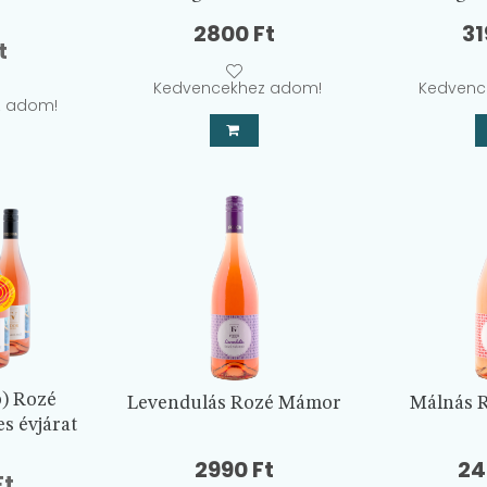
2800
Ft
3
al
Current
t
price
Kedvencekhez adom!
Kedvenc
is:
z adom!
t.
2100 Ft.
b) Rozé
Levendulás Rozé Mámor
Málnás 
s évjárat
2990
Ft
2
al
Current
Ft