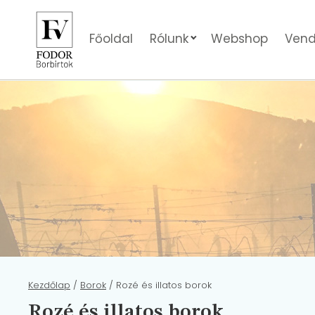
Főoldal
Rólunk
Webshop
Vend
Kezdőlap
/
Borok
/ Rozé és illatos borok
Rozé és illatos borok