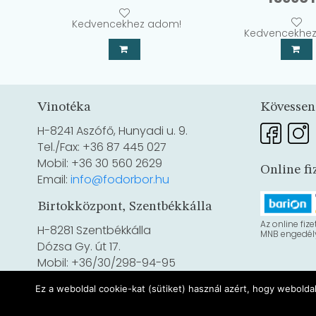
price
Kedvencekhez adom!
was:
Kedvencekhe
17100 F
Vinotéka
Kövessen
H-8241 Aszófő, Hunyadi u. 9.
Tel./Fax: +36 87 445 027
Mobil: +36 30 560 2629
Online fi
Email:
info@fodorbor.hu
Birtokközpont, Szentbékkálla
Az online fize
H-8281 Szentbékkálla
MNB engedély
Dózsa Gy. út 17.
Mobil: +36/30/298-94-95
Ez a weboldal cookie-kat (sütiket) használ azért, hogy webolda