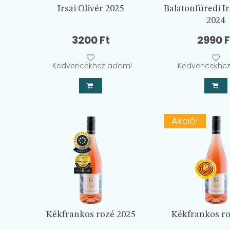
Irsai Olivér 2025
Balatonfüredi Ir
2024
3200
Ft
2990
F
Kedvencekhez adom!
Kedvencekhe
Akció!
Kékfrankos rozé 2025
Kékfrankos ro