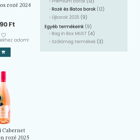
Prémium borok
(13)
os rozé 2024
Rozé és illatos borok
(12)
Újborok 2025
(9)
790
Ft
Egyéb termékeink
(9)
Bag in Box MUST
(4)
ekhez adom!
Szőlőmag termékek
(3)
i Cabernet
n rozé 2025