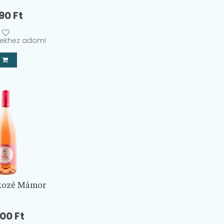
190
Ft
ekhez adom!
Rozé Mámor
400
Ft