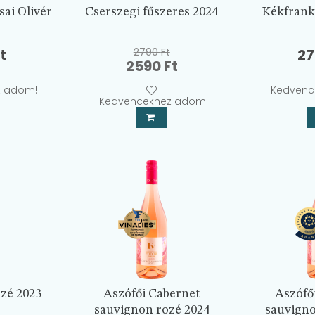
sai Olivér
Cserszegi fűszeres 2024
Kékfrank
t
2790
Ft
2
Original
Current
2590
Ft
price
price
z adom!
Kedvenc
was:
is:
Kedvencekhez adom!
2790 Ft.
2590 Ft.
zé 2023
Aszófői Cabernet
Aszófő
sauvignon rozé 2024
sauvigno