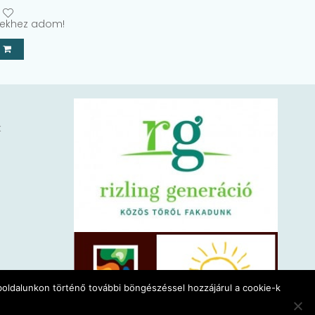
ekhez adom!
k
eboldalunkon történő további böngészéssel hozzájárul a cookie-k