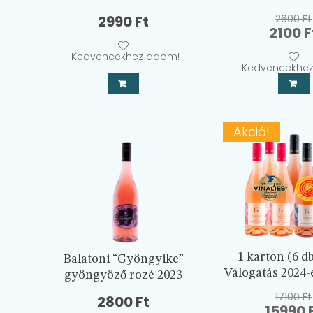
2990
Ft
2600
Ft
Origin
2100
F
price
Kedvencekhez adom!
was:
Kedvencekhe
2600 F
Akció!
1 karton (6 d
Balatoni “Gyöngyike”
Válogatás 2024-e
gyöngyöző rozé 2023
17100
Ft
2800
Ft
Origin
15990