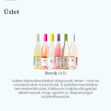
Üzlet
Borok
(63)
Széles fajtaválasztékkal dolgozunk, fehér-, rozé és
vörösborokat is készítünk. A szőlőtermesztéskor
terméskorlátozást, többszöri hajtásválogatást
alkalmazunk, hogy igazán jó alapanyagot
szüretelhessünk.