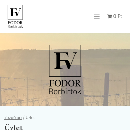
0
Ft
Kezdőlap
/ Üzlet
Üzlet