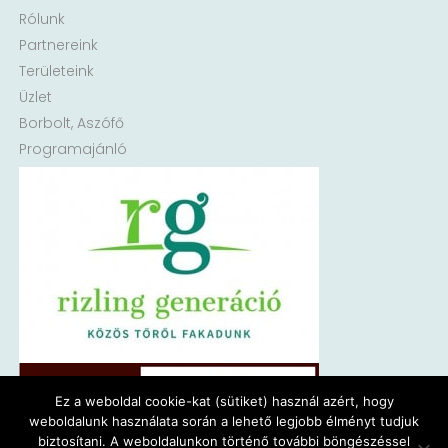
Rólunk
Partnereink
Területeink
Üzlet
Borbolt, Aszófő
Programajánló
Ez a weboldal cookie-kat (sütiket) használ azért, hogy
weboldalunk használata során a lehető legjobb élményt tudjuk
biztosítani. A weboldalunkon történő további böngészéssel