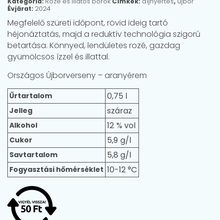
Kategória:
Rozé és illatos borok
Címkék:
díjnyertes
,
újbor
Évjárat:
2024
Megfelelő szüreti időpont, rövid ideig tartó
héjonáztatás, majd a reduktív technológia szigorú
betartása. Könnyed, lendületes rozé, gazdag
gyümölcsös ízzel és illattal.
Országos Újborverseny – aranyérem
0,75 l
Űrtartalom
száraz
Jelleg
12
Alkohol
5,9
Cukor
5,8 g/l
Savtartalom
10-12 °C
Fogyasztási hőmérséklet