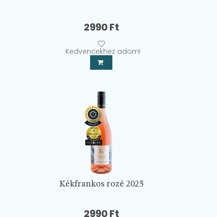
2990
Ft
Kedvencekhez adom!
Kékfrankos rozé 2025
2990
Ft