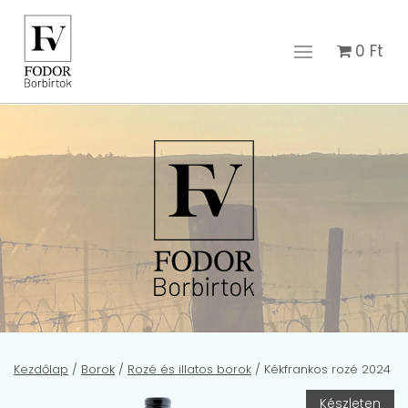
0
Ft
Kezdőlap
/
Borok
/
Rozé és illatos borok
/ Kékfrankos rozé 2024
Készleten