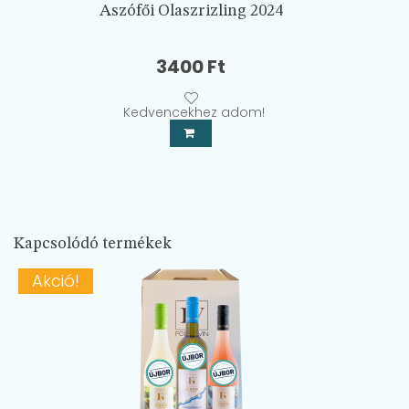
Aszófői Olaszrizling 2024
3400
Ft
Kedvencekhez adom!
Kapcsolódó termékek
Akció!