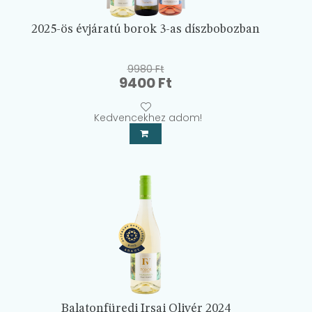
2025-ös évjáratú borok 3-as díszbobozban
9980
Ft
Original
Current
9400
Ft
price
price
was:
is:
Kedvencekhez adom!
9980 Ft.
9400 Ft.
Balatonfüredi Irsai Olivér 2024