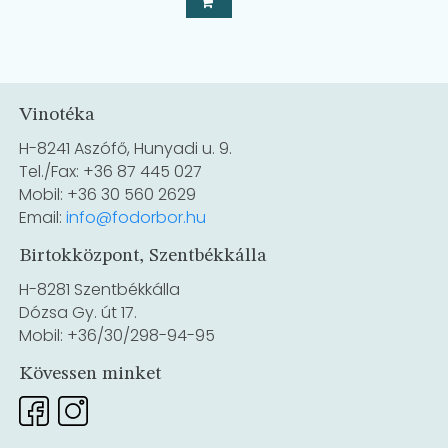
Vinotéka
H-8241 Aszófő, Hunyadi u. 9.
Tel./Fax: +36 87 445 027
Mobil: +36 30 560 2629
Email:
info@fodorbor.hu
Birtokközpont, Szentbékkálla
H-8281 Szentbékkálla
Dózsa Gy. út 17.
Mobil: +36/30/298-94-95
Kövessen minket