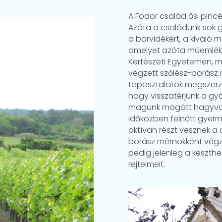
A Fodor család ősi pinc
Azóta a családunk sok g
a borvidékért, a kiváló
amelyet azóta műemlékk
Kertészeti Egyetemen, m
végzett szőlész-borász
tapasztalatok megszerzés
hogy visszatérjünk a gy
magunk mögött hagyva 
időközben felnőtt gyerm
aktívan részt vesznek a
borász mérnökként végz
pedig jelenleg a keszthe
rejtelmeit.