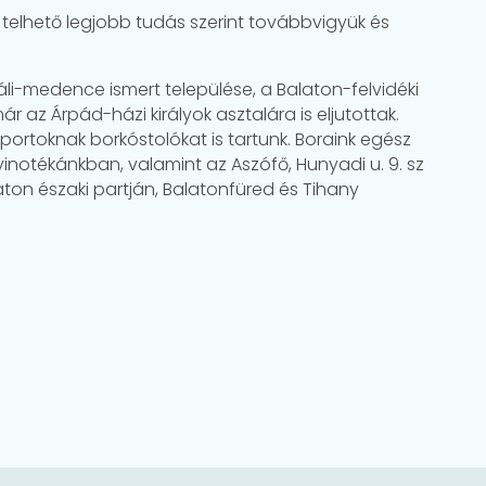
k telhető legjobb tudás szerint továbbvigyük és
áli-medence ismert települése, a Balaton-felvidéki
ár az Árpád-házi királyok asztalára is eljutottak.
ortoknak borkóstolókat is tartunk. Boraink egész
otékánkban, valamint az Aszófő, Hunyadi u. 9. sz
laton északi partján, Balatonfüred és Tihany