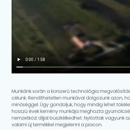
Munkánk során a korszerű technológia megvalósítás
célunk. Rendíthetetlen munkával dolgozunk azon, ho
minőséggel. Úgy gondoljuk, hogy mindig lehet tökélete
hosszú évek kemény munkája meghozta gyümölcsét
nemzetközi díjjal büszkélkedhet. Nyitottak vagyun
valami új termékkel megjelenni a piacon.