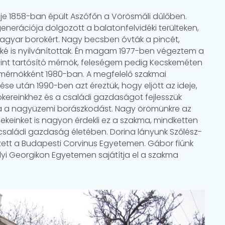
éje 1858-ban épült Aszófőn a Vörösmáli dűlőben.
enerációja dolgozott a balatonfelvidéki terülteken,
 magyar borokért. Nagy becsben óvták a pincét,
é is nyilvánítottak. Én magam 1977-ben végeztem a
int tartósító mérnök, feleségem pedig Kecskeméten
 mérnökként 1980-ban. A megfelelő szakmai
e után 1990-ben azt éreztük, hogy eljött az ideje,
ökereinkhez és a családi gazdaságot fejlesszük
a nagyüzemi borászkodást. Nagy örömünkre az
ekeinket is nagyon érdekli ez a szakma, mindketten
 családi gazdaság életében. Dorina lányunk Szőlész-
ett a Budapesti Corvinus Egyetemen. Gábor fiúnk
lyi Georgikon Egyetemen sajátítja el a szakma