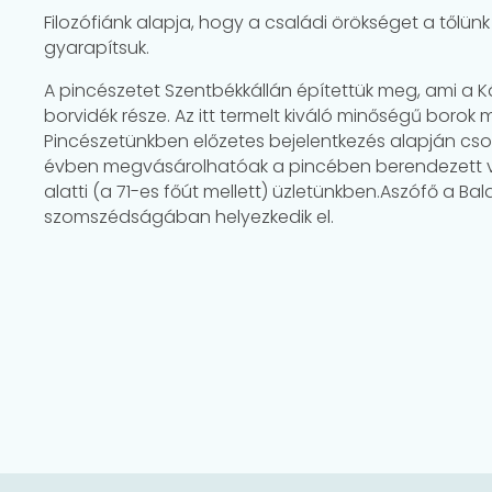
Filozófiánk alapja, hogy a családi örökséget a tőlün
gyarapítsuk.
A pincészetet Szentbékkállán építettük meg, ami a K
borvidék része. Az itt termelt kiváló minőségű borok m
Pincészetünkben előzetes bejelentkezés alapján csop
évben megvásárolhatóak a pincében berendezett vin
alatti (a 71-es főút mellett) üzletünkben.Aszófő a Ba
szomszédságában helyezkedik el.