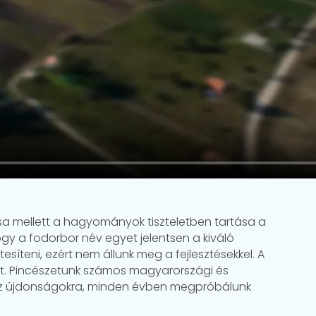
a mellett a hagyományok tiszteletben tartása a
gy a fodorbor név egyet jelentsen a kiváló
síteni, ezért nem állunk meg a fejlesztésekkel. A
. Pincészetünk számos magyarországi és
k az újdonságokra, minden évben megpróbálunk