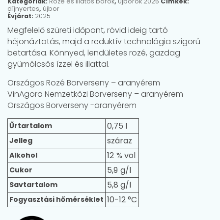
Kategóriák:
Rozé és illatos borok
,
Újborok 2025
Címkék:
díjnyertes
,
újbor
Évjárat:
2025
Megfelelő szüreti időpont, rövid ideig tartó
héjonáztatás, majd a reduktív technológia szigorú
betartása. Könnyed, lendületes rozé, gazdag
gyümölcsös ízzel és illattal.
Országos Rozé Borverseny – aranyérem
VinAgora Nemzetközi Borverseny – aranyérem
Országos Borverseny -aranyérem
0,75 l
Űrtartalom
száraz
Jelleg
12
Alkohol
5,9
Cukor
5,8 g/l
Savtartalom
10-12 °C
Fogyasztási hőmérséklet