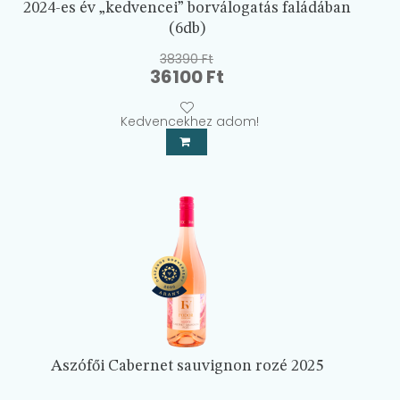
2024-es év „kedvencei” borválogatás faládában
(6db)
38390
Ft
Original
Current
36100
Ft
price
price
was:
is:
Kedvencekhez adom!
38390 Ft.
36100 Ft.
Aszófői Cabernet sauvignon rozé 2025