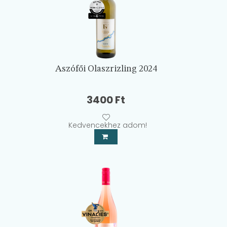
Aszófői Olaszrizling 2024
3400
Ft
Kedvencekhez adom!