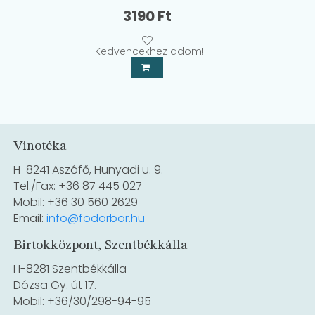
3190
Ft
Kedvencekhez adom!
Vinotéka
H-8241 Aszófő, Hunyadi u. 9.
Tel./Fax: +36 87 445 027
Mobil: +36 30 560 2629
Email:
info@fodorbor.hu
Birtokközpont, Szentbékkálla
H-8281 Szentbékkálla
Dózsa Gy. út 17.
Mobil: +36/30/298-94-95