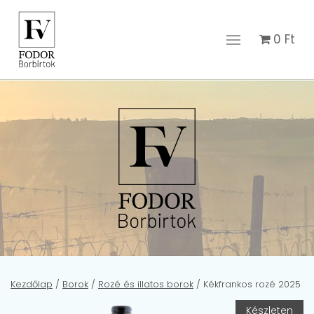
0
Ft
Kezdőlap
/
Borok
/
Rozé és illatos borok
/ Kékfrankos rozé 2025
Készleten