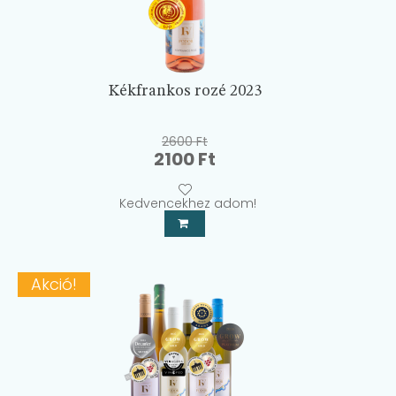
Kékfrankos rozé 2023
2600
Ft
Original
Current
2100
Ft
price
price
was:
is:
Kedvencekhez adom!
2600 Ft.
2100 Ft.
Akció!