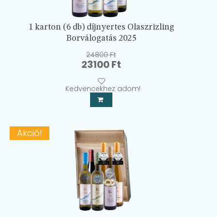
1 karton (6 db) díjnyertes Olaszrizling
Borválogatás 2025
24800
Ft
Original
Current
23100
Ft
price
price
was:
is:
Kedvencekhez adom!
24800 Ft.
23100 Ft.
Akció!