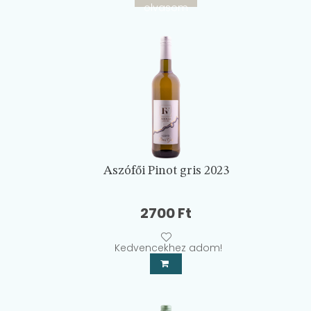
olvasom
Aszófői Pinot gris 2023
2700
Ft
Kedvencekhez adom!