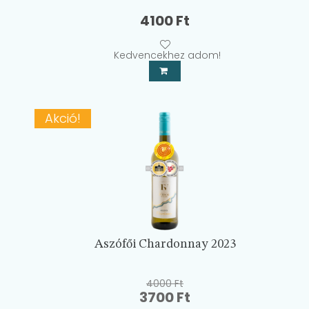
4100
Ft
Kedvencekhez adom!
Akció!
Aszófői Chardonnay 2023
4000
Ft
Original
Current
3700
Ft