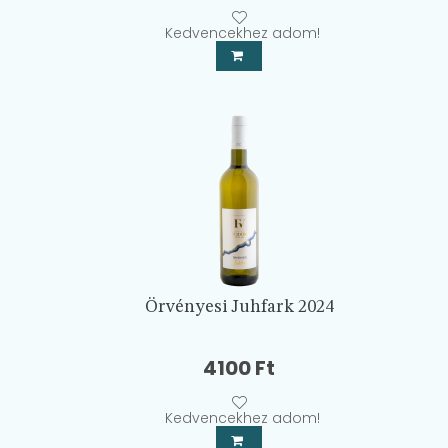
price
price
was:
is:
Kedvencekhez adom!
4000 Ft.
3700 Ft.
Örvényesi Juhfark 2024
4100
Ft
Kedvencekhez adom!