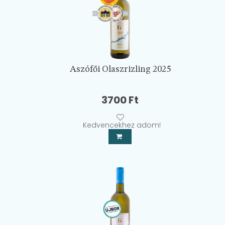
Aszófői Olaszrizling 2025
3700
Ft
Kedvencekhez adom!