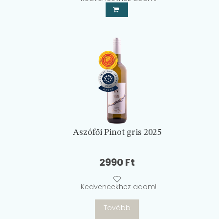
Aszófői Pinot gris 2025
2990
Ft
Kedvencekhez adom!
Tovább