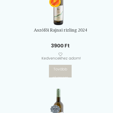
Aszófői Rajnai rizling 2024
3900
Ft
Kedvencekhez adom!
Tovább
olvasom