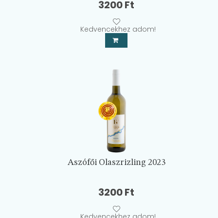
3200
Ft
Kedvencekhez adom!
Aszófői Olaszrizling 2023
3200
Ft
Kedvencekhez adom!