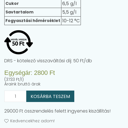
6,5
Cukor
5,5 g/l
Savtartalom
10-12 °C
Fogyasztási hőmérséklet
DRS - kötelező visszaváltási díj: 50 Ft/db
Egységár:
2800
Ft
(3733 Ft/l)
Áraink bruttó árak
KOSÁRBA TESZEM
29000 Ft összrendelés felett ingyenes kiszállítás!
Kedvencekhez adom!