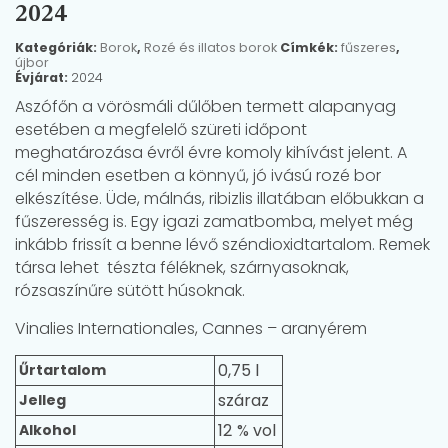
2024
Kategóriák:
Borok
,
Rozé és illatos borok
Címkék:
fűszeres
,
újbor
Évjárat:
2024
Aszófőn a vörösmáli dűlőben termett alapanyag
esetében a megfelelő szüreti időpont
meghatározása évről évre komoly kihívást jelent. A
cél minden esetben a könnyű, jó ivású rozé bor
elkészítése. Üde, málnás, ribizlis illatában előbukkan a
fűszeresség is. Egy igazi zamatbomba, melyet még
inkább frissít a benne lévő széndioxidtartalom. Remek
társa lehet tészta féléknek, szárnyasoknak,
rózsaszínűre sütött húsoknak.
Vinalies Internationales, Cannes – aranyérem
0,75 l
Űrtartalom
száraz
Jelleg
12
Alkohol