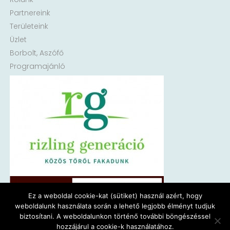
Partnereink
Területeink
Üzlet
Borbolt, Aszófő
Programajánló
Ez a weboldal cookie-kat (sütiket) használ azért, hogy
weboldalunk használata során a lehető legjobb élményt tudjuk
biztosítani. A weboldalunkon történő további böngészéssel
hozzájárul a cookie-k használatához.