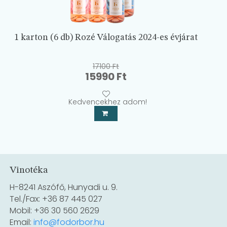
1 karton (6 db) Rozé Válogatás 2024-es évjárat
17100
Ft
Original
Current
15990
Ft
price
price
was:
is:
Kedvencekhez adom!
17100 Ft.
15990 Ft.
Vinotéka
H-8241 Aszófő, Hunyadi u. 9.
Tel./Fax: +36 87 445 027
Mobil: +36 30 560 2629
Email:
info@fodorbor.hu