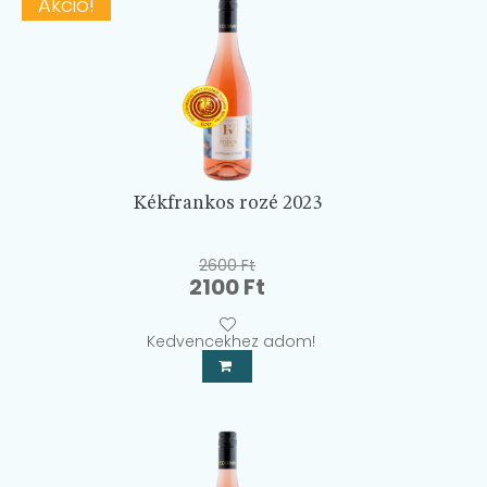
Akció!
Kékfrankos rozé 2023
2600
Ft
Original
Current
2100
Ft
price
price
was:
is:
Kedvencekhez adom!
2600 Ft.
2100 Ft.