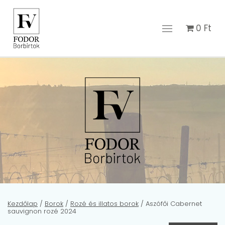
0
Ft
Kezdőlap
/
Borok
/
Rozé és illatos borok
/ Aszófői Cabernet
sauvignon rozé 2024