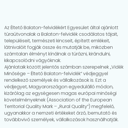
Az Éltető Balaton-felvidékért Egyesület által ajánlott
túraútvonalak a Balaton-felvidék csodálatos tájait,
településeit, természeti kincseit, épített emlékeit,
látnivalóit fogják össze és mutatják be, miközben
számtalan élményt kínálnak a túrázni, kirándulni,
kikapcsolódni vágyóknak.
Ajánlataik között jelentős számban szerepelnek „Vidék
Minősége – Éltető Balaton-felvidék” védjeggyel
rendelkező személyek és vállalkozások is. Ezt a
védjegyet, Magyarországon egyedülálló módon,
kizárólag az egységesen magas európai minőségi
követelményeknek (Association of the European
Territorial Quality Mark – „Rural Quality”) megfelelő,
ugyanakkor a nemzeti értékeket őrző, bemutató és
továbbvivő személyek, vállalkozások használhatják.