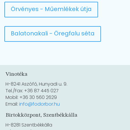
Örvényes - Műemlékek útja
Balatonakali - Öregfalu séta
Vinotéka
H-8241 Aszófő, Hunyadi u. 9.
Tel./Fax: +36 87 445 027
Mobil: +36 30 560 2629
Email:
info@fodorbor.hu
Birtokközpont, Szentbékkálla
H-8281 Szentbékkálla