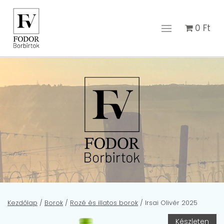
0
Ft
Kezdőlap
/
Borok
/
Rozé és illatos borok
/ Irsai Olivér 2025
Készleten