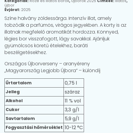
Kategóriák:
Rozé és illatos borok
,
Újborok 2025
Címkék:
illatos
,
újbor
Évjárat:
2025
Színe halvány zöldessárga. Intenzív illat, amely
tobzódik a parfümös, virágos jegyekben. A korty is az
illatnak megfelelő aromatikát hordozza. Könnyed,
légies bor visszafogott, lágy savakkal. Ajánljuk
gyümölcsös köretű ételekhez, baráti
beszélgetésekhez.
Országos Újborverseny – aranyéreny
„Magyarország Legjobb Újbora” – különdíj
0,75 l
Űrtartalom
száraz
Jelleg
11
Alkohol
3,3
Cukor
5,9 g/l
Savtartalom
10-12 °C
Fogyasztási hőmérséklet