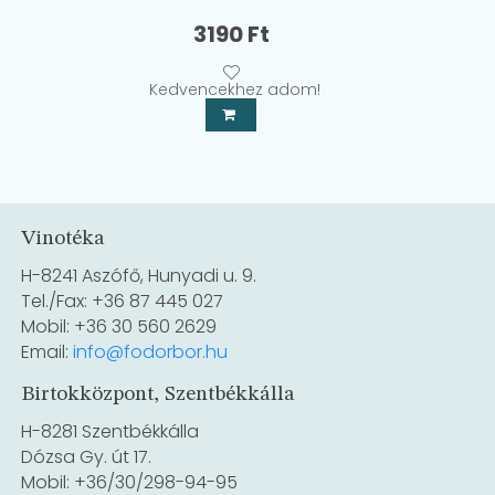
3190
Ft
Kedvencekhez adom!
Vinotéka
H-8241 Aszófő, Hunyadi u. 9.
Tel./Fax: +36 87 445 027
Mobil: +36 30 560 2629
Email:
info@fodorbor.hu
Birtokközpont, Szentbékkálla
H-8281 Szentbékkálla
Dózsa Gy. út 17.
Mobil: +36/30/298-94-95