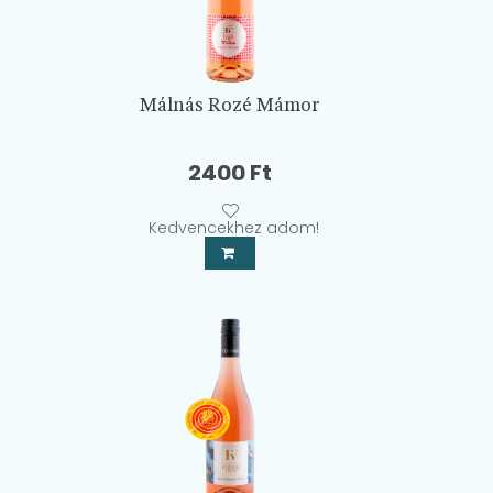
Málnás Rozé Mámor
2400
Ft
Kedvencekhez adom!