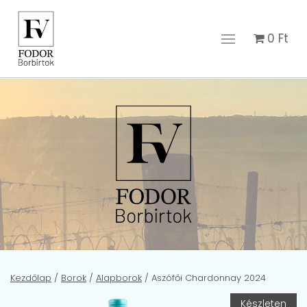
0
Ft
Kezdőlap
/
Borok
/
Alapborok
/ Aszófői Chardonnay 2024
Készleten