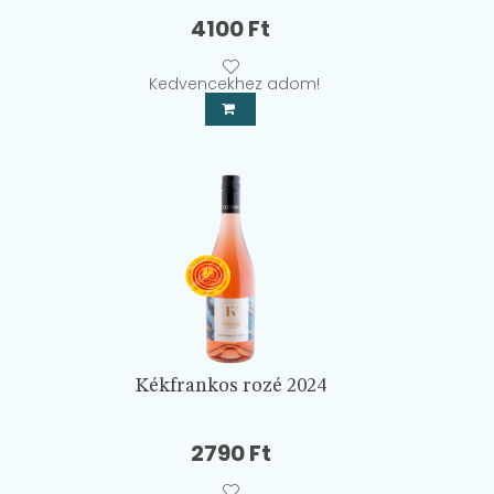
4100
Ft
Kedvencekhez adom!
Kékfrankos rozé 2024
2790
Ft