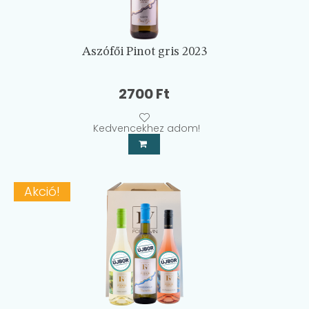
Aszófői Pinot gris 2023
2700
Ft
Kedvencekhez adom!
Akció!