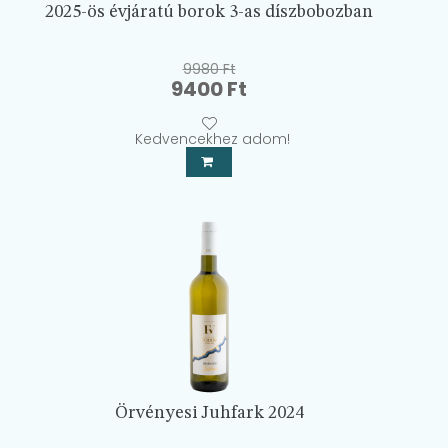
2025-ös évjáratú borok 3-as díszbobozban
9980
Ft
Original
Current
9400
Ft
price
price
was:
is:
Kedvencekhez adom!
9980 Ft.
9400 Ft.
Örvényesi Juhfark 2024