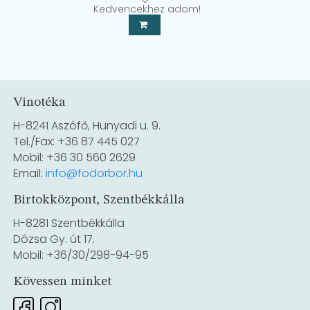
Kedvencekhez adom!
Vinotéka
H-8241 Aszófő, Hunyadi u. 9.
Tel./Fax: +36 87 445 027
Mobil: +36 30 560 2629
Email:
info@fodorbor.hu
Birtokközpont, Szentbékkálla
H-8281 Szentbékkálla
Dózsa Gy. út 17.
Mobil: +36/30/298-94-95
Kövessen minket