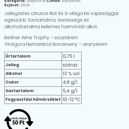
Kategória:
Alapborok
Címke:
díjnyertes
Évjárat:
2024
Jellegzetes citrusos illat és íz világa kis vajassággal
egészül ki. Savtartalma, testessége és
alkoholtartalma kellemes harmóniát alkot.
Berliner Wine Trophy – ezüstérem
VinAgora Nemzetközi Borverseny – aranyérem
0,75 l
Űrtartalom
száraz
Jelleg
13
Alkohol
4,9
Cukor
5,4 g/l
Savtartalom
10-12 °C
Fogyasztási hőmérséklet