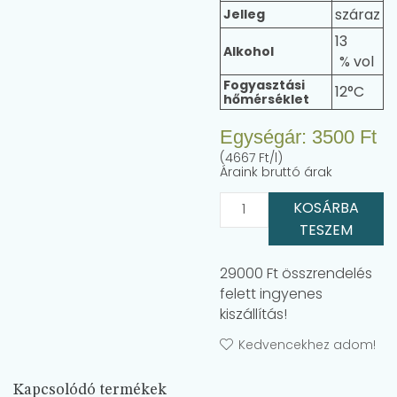
száraz
Jelleg
13
Alkohol
Fogyasztási
12°C
hőmérséklet
Egységár:
3500
Ft
(4667 Ft/l)
Áraink bruttó árak
KOSÁRBA
TESZEM
29000 Ft összrendelés
felett ingyenes
kiszállítás!
Kedvencekhez adom!
Kapcsolódó termékek