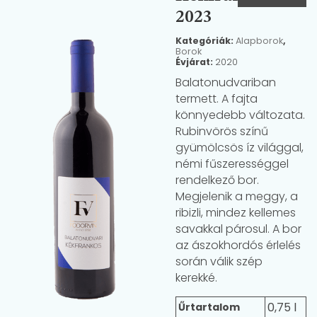
2023
Kategóriák:
Alapborok
,
Borok
Évjárat:
2020
Balatonudvariban
termett. A fajta
könnyedebb változata.
Rubinvörös színű
gyümölcsös íz világgal,
némi fűszerességgel
rendelkező bor.
Megjelenik a meggy, a
ribizli, mindez kellemes
savakkal párosul. A bor
az ászokhordós érlelés
során válik szép
kerekké.
0,75 l
Űrtartalom