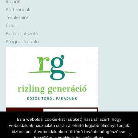
Rólunk
Partnereink
Területeink
Üzlet
Borbolt, Aszófő
Programajánló
Ez a weboldal cookie-kat (sütiket) használ azért, hogy
weboldalunk használata során a lehető legjobb élményt tudjuk
biztosítani. A weboldalunkon történő további böngészéssel
hozzájárul a cookie-k használatához.