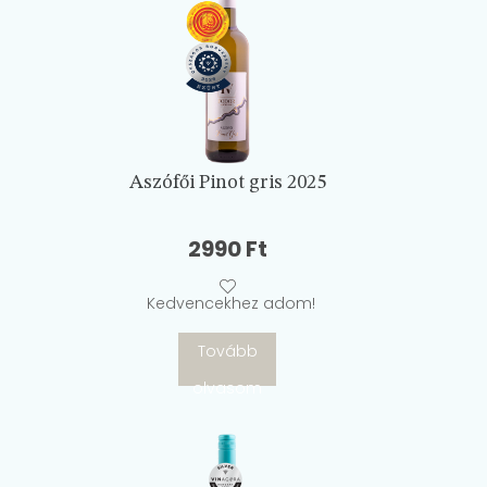
Aszófői Pinot gris 2025
2990
Ft
Kedvencekhez adom!
Tovább
olvasom