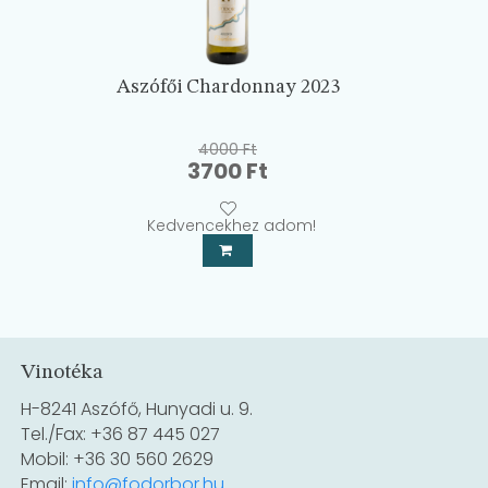
Aszófői Chardonnay 2023
4000
Ft
Original
Current
3700
Ft
price
price
was:
is:
Kedvencekhez adom!
4000 Ft.
3700 Ft.
Vinotéka
H-8241 Aszófő, Hunyadi u. 9.
Tel./Fax: +36 87 445 027
Mobil: +36 30 560 2629
Email:
info@fodorbor.hu