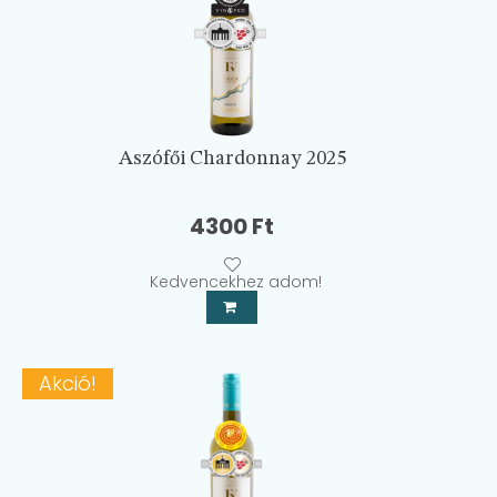
Aszófői Chardonnay 2025
4300
Ft
Kedvencekhez adom!
Akció!