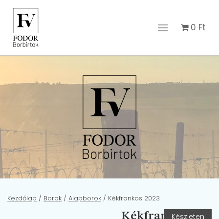
0
Ft
Kezdőlap
/
Borok
/
Alapborok
/ Kékfrankos 2023
Kékfrankos
Készleten