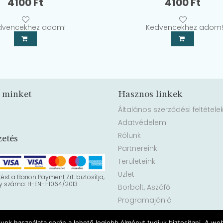
4100
Ft
4100
Ft
dvencekhez adom!
Kedvencekhez adom!
 minket
Hasznos linkek
Általános szerződési feltétele
Adatvédelem
Rólunk
zetés
Partnereink
Területeink
Üzlet
tést a Barion Payment Zrt. biztosítja,
 száma: H-EN-I-1064/2013
Borbolt, Aszófő
Programajánló
lunk használata során a lehető legjobb élményt tudjuk biztosítani. A w