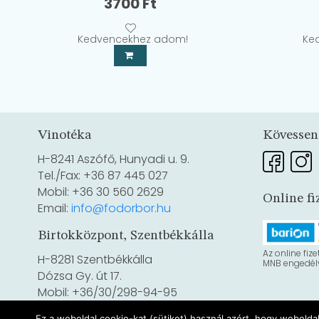
3700
Ft
Kedvencekhez adom!
Ke
Vinotéka
Kövessen
H-8241 Aszófő, Hunyadi u. 9.
Tel./Fax: +36 87 445 027
Mobil: +36 30 560 2629
Online fi
Email:
info@fodorbor.hu
Birtokközpont, Szentbékkálla
Az online fize
H-8281 Szentbékkálla
MNB engedély
Dózsa Gy. út 17.
Mobil: +36/30/298-94-95
Ez a weboldal cookie-kat (sütiket) használ azért, hogy webolda