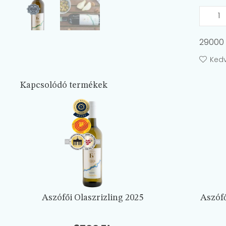
29000 F
Ked
Kapcsolódó termékek
Aszófői Olaszrizling 2025
Aszóf