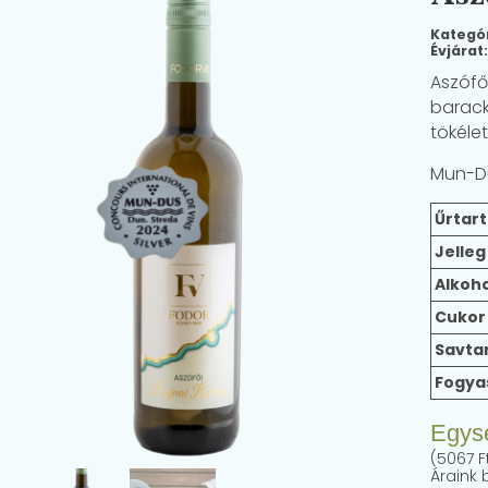
Kategó
Évjárat
Aszófő
barack
tökéle
Mun-Du
Űrtar
Jelleg
Alkoho
Cukor
Savta
Fogya
Egys
(5067 Ft
Áraink 