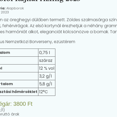
ria:
Alapborok
:
2023
n az öreghegyi dűlőben termett. Zöldes szalmasárga színű. 
, fehérvirágok. Az első kortynál érezhetjük a néhány gram
tes harmóniát alkot, eleganciát kölcsönözve a bornak. Tart
s Nemzetközi Borverseny, ezüstérem
0,75 l
talom
száraz
12
l
3,2
5,8 g/l
rtalom
12°C
sztási hőmérséklet
égár:
3800
Ft
/l)
bruttó árak