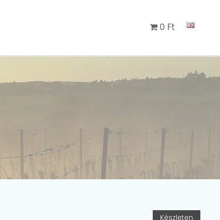
0 Ft
Készleten