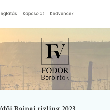
églátás
Kapcsolat
Kedvencek
ófői Rajnai rizling 2023