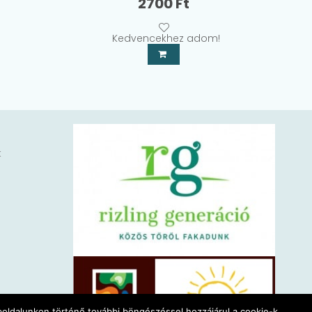
2700
Ft
Kedvencekhez adom!
k
eboldalunkon történő további böngészéssel hozzájárul a cookie-k