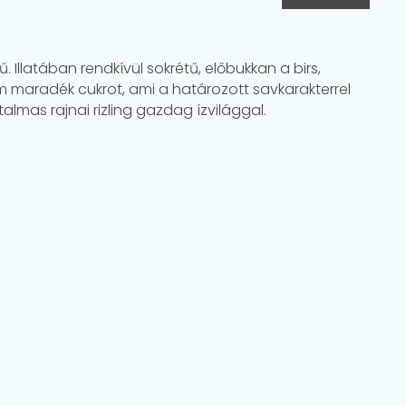
Illatában rendkívül sokrétű, előbukkan a birs,
m maradék cukrot, ami a határozott savkarakterrel
almas rajnai rizling gazdag ízvilággal.