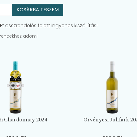
KOSÁRBA TESZEM
t összrendelés felett ingyenes kiszállítás!
vencekhez adom!
ői Chardonnay 2024
Örvényesi Juhfark 20