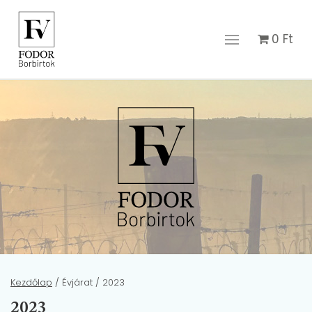
0
Ft
Kezdőlap
/ Évjárat / 2023
2023