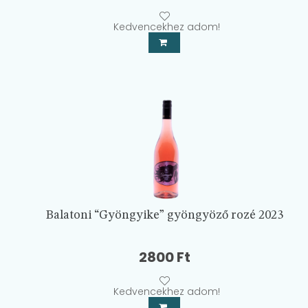
price
price
was:
is:
Kedvencekhez adom!
2600 Ft.
2100 Ft.
Balatoni “Gyöngyike” gyöngyöző rozé 2023
2800
Ft
Kedvencekhez adom!