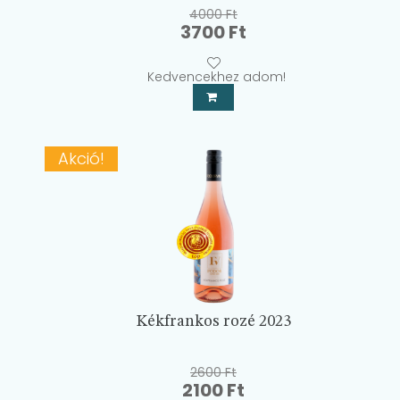
4000
Ft
Original
Current
3700
Ft
price
price
was:
is:
Kedvencekhez adom!
4000 Ft.
3700 Ft.
Akció!
Kékfrankos rozé 2023
2600
Ft
Original
Current
2100
Ft