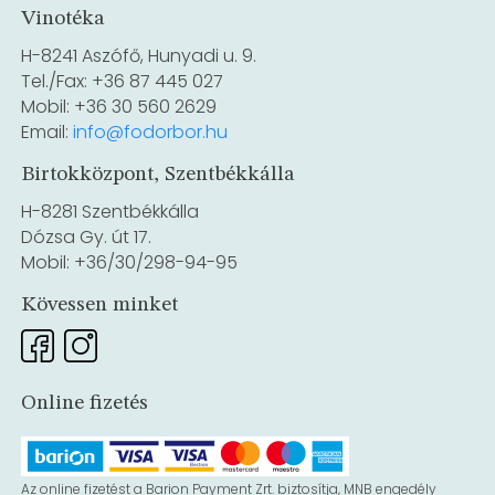
Vinotéka
H-8241 Aszófő, Hunyadi u. 9.
Tel./Fax: +36 87 445 027
Mobil: +36 30 560 2629
Email:
info@fodorbor.hu
Birtokközpont, Szentbékkálla
H-8281 Szentbékkálla
Dózsa Gy. út 17.
Mobil: +36/30/298-94-95
Kövessen minket
Online fizetés
Az online fizetést a Barion Payment Zrt. biztosítja, MNB engedély