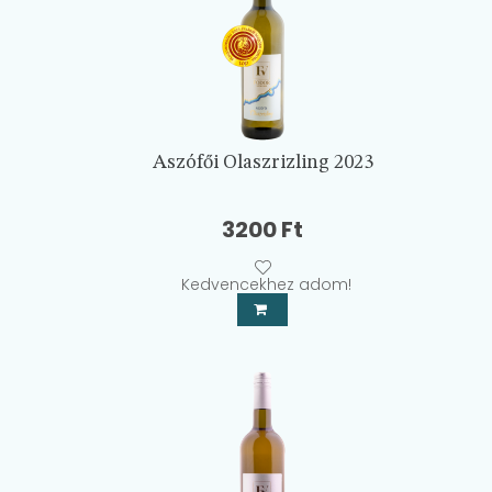
Aszófői Olaszrizling 2023
3200
Ft
Kedvencekhez adom!