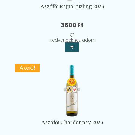
Aszófői Rajnai rizling 2023
3800
Ft
Kedvencekhez adom!
Akció!
Aszófői Chardonnay 2023