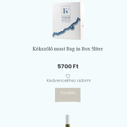
Kékszőlő must Bag in Box 5liter
5700
Ft
Kedvencekhez adom!
Tovább
olvasom