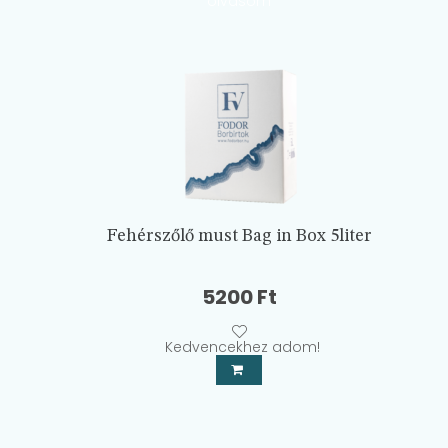
olvasom
Fehérszőlő must Bag in Box 5liter
5200
Ft
Kedvencekhez adom!