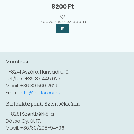
8200
Ft
Kedvencekhez adom!
Vinotéka
H-8241 Aszófő, Hunyadi u. 9.
Tel./Fax: +36 87 445 027
Mobil: +36 30 560 2629
Email:
info@fodorbor.hu
Birtokközpont, Szentbékkálla
H-8281 Szentbékkálla
Dózsa Gy. út 17.
Mobil: +36/30/298-94-95