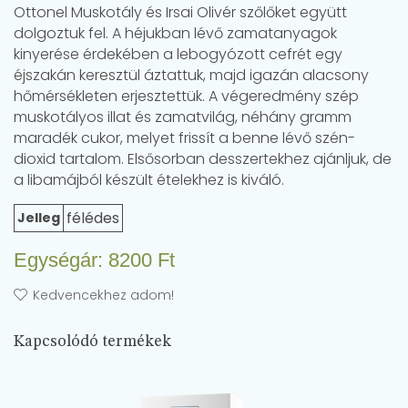
Ottonel Muskotály és Irsai Olivér szőlőket együtt
dolgoztuk fel. A héjukban lévő zamatanyagok
kinyerése érdekében a lebogyózott cefrét egy
éjszakán keresztül áztattuk, majd igazán alacsony
hőmérsékleten erjesztettük. A végeredmény szép
muskotályos illat és zamatvilág, néhány gramm
maradék cukor, melyet frissít a benne lévő szén-
dioxid tartalom. Elsősorban desszertekhez ajánljuk, de
a libamájból készült ételekhez is kiváló.
félédes
Jelleg
Egységár:
8200
Ft
Kedvencekhez adom!
Kapcsolódó termékek