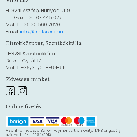
Vinotéka
H-8241 Aszófő, Hunyadi u. 9.
Tel./Fax: +36 87 445 027
Mobil: +36 30 560 2629
Email:
info@fodorbor.hu
Birtokközpont, Szentbékkálla
H-8281 Szentbékkálla
Dózsa Gy. út 17.
Mobil: +36/30/298-94-95
Kövessen minket
Online fizetés
Az online fizetést a Barion Payment Zrt. biztosítja, MNB engedély
száma: H-EN-I-1064/2013