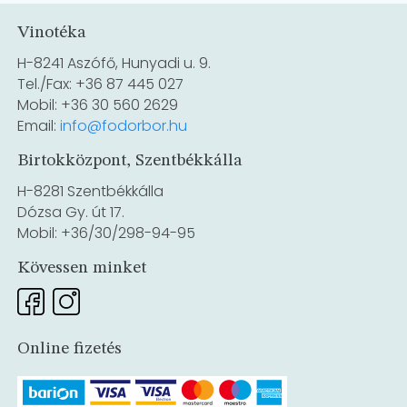
Vinotéka
H-8241 Aszófő, Hunyadi u. 9.
Tel./Fax: +36 87 445 027
Mobil: +36 30 560 2629
Email:
info@fodorbor.hu
Birtokközpont, Szentbékkálla
H-8281 Szentbékkálla
Dózsa Gy. út 17.
Mobil: +36/30/298-94-95
Kövessen minket
Online fizetés