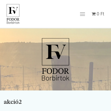
0
Ft
akció2