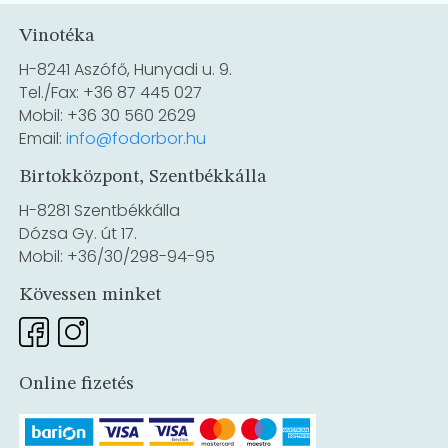
Vinotéka
H-8241 Aszófő, Hunyadi u. 9.
Tel./Fax: +36 87 445 027
Mobil: +36 30 560 2629
Email:
info@fodorbor.hu
Birtokközpont, Szentbékkálla
H-8281 Szentbékkálla
Dózsa Gy. út 17.
Mobil: +36/30/298-94-95
Kövessen minket
Online fizetés