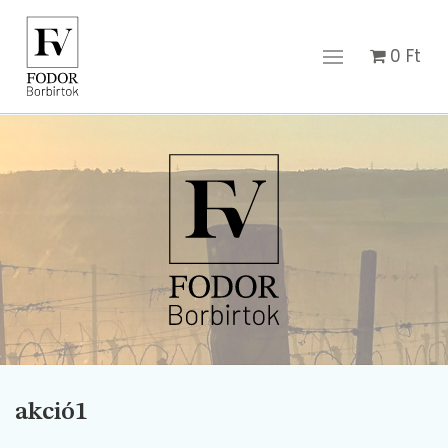
0
Ft
akció1