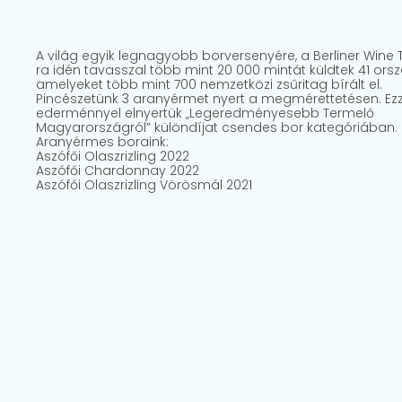
A világ egyik legnagyobb borversenyére, a Berliner Wine 
ra idén tavasszal több mint 20 000 mintát küldtek 41 ors
amelyeket több mint 700 nemzetközi zsűritag bírált el.
Pincészetünk 3 aranyérmet nyert a megmérettetésen. Ezz
ederménnyel elnyertük „Legeredményesebb Termelő
Magyarországról” különdíjat csendes bor kategóriában.
Aranyérmes boraink:
Aszófői Olaszrizling 2022
Aszófői Chardonnay 2022
Aszófői Olaszrizling Vörösmál 2021