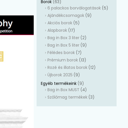
Borok
(63)
6 palackos borválogatások
(5)
Ajándékcsomagok
(9)
Akciós borok
(5)
Alapborok
(17)
Bag in Box 3 liter
(2)
Bag in Box 5 liter
(9)
Félédes borok
(7)
Prémium borok
(13)
Rozé és illatos borok
(12)
Újborok 2025
(9)
Egyéb termékeink
(9)
Bag in Box MUST
(4)
Szőlőmag termékek
(3)