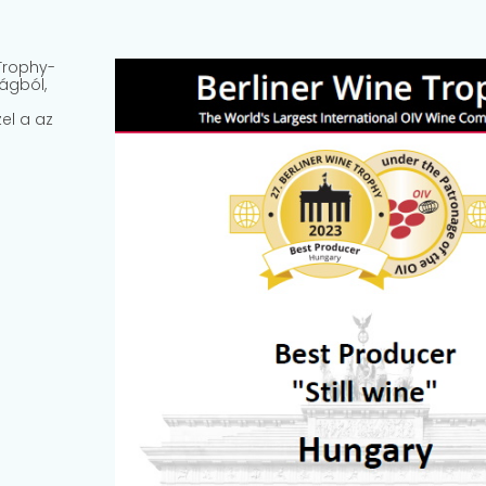
Trophy-
zágból,
el a az