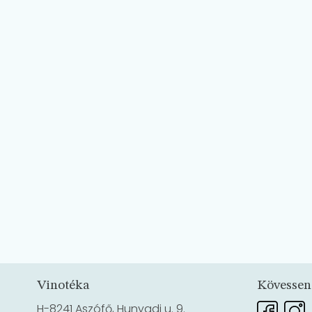
Vinotéka
Kövessen
H-8241 Aszófő, Hunyadi u. 9.