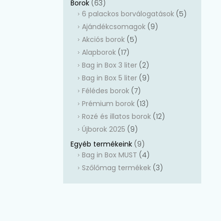
Borok
(63)
6 palackos borválogatások
(5)
Ajándékcsomagok
(9)
Akciós borok
(5)
Alapborok
(17)
Bag in Box 3 liter
(2)
Bag in Box 5 liter
(9)
Félédes borok
(7)
Prémium borok
(13)
Rozé és illatos borok
(12)
Újborok 2025
(9)
Egyéb termékeink
(9)
Bag in Box MUST
(4)
Szőlőmag termékek
(3)