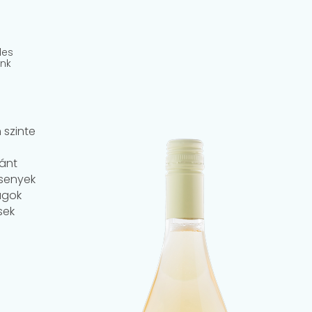
les
unk
 szinte
ránt
rsenyek
agok
sek