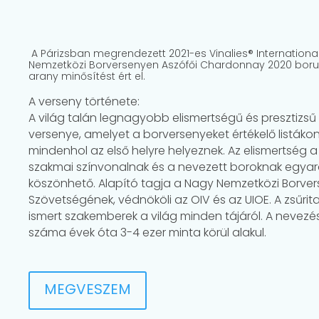
A Párizsban megrendezett 2021-es Vinalies® Internationa
Nemzetközi Borversenyen Aszófői Chardonnay 2020 bor
arany minősítést ért el.
A verseny története:
A világ talán legnagyobb elismertségű és presztizsű
versenye, amelyet a borversenyeket értékelő listákon
mindenhol az első helyre helyeznek. Az elismertség a
szakmai színvonalnak és a nevezett boroknak egya
köszönhető. Alapító tagja a Nagy Nemzetközi Borve
Szövetségének, védnököli az OIV és az UIOE. A zsűrit
ismert szakemberek a világ minden tájáról. A nevezé
száma évek óta 3-4 ezer minta körül alakul.
MEGVESZEM