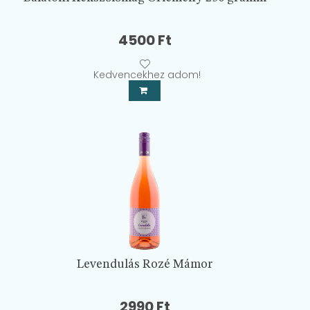
4500
Ft
Kedvencekhez adom!
Levendulás Rozé Mámor
2990
Ft