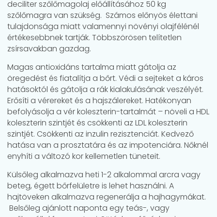
deciliter szőlőmagolaj előállításához 50 kg
szőlőmagra van szükség. Számos előnyös élettani
tulajdonsága miatt valamennyi növényi olajfélénél
értékesebbnek tartják. Többszörösen telítetlen
zsírsavakban gazdag.
Magas antioxidáns tartalma miatt gátolja az
öregedést és fiatalítja a bőrt. Védi a sejteket a káros
hatásoktól és gátolja a rák kialakulásának veszélyét.
Erősíti a vérereket és a hajszálereket. Hatékonyan
befolyásolja a vér koleszterin-tartalmát – növeli a HDL
koleszterin szintjét és csökkenti az LDL koleszterin
szintjét. Csökkenti az inzulin rezisztenciát. Kedvező
hatása van a prosztatára és az impotenciára. Nőknél
enyhíti a változó kor kellemetlen tüneteit.
Külsőleg alkalmazva heti 1-2 alkalommal arcra vagy
beteg, égett bőrfelületre is lehet használni. A
hajtöveken alkalmazva regenerálja a hajhagymákat.
Belsőleg ajánlott naponta egy teás-, vagy