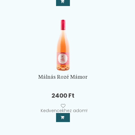
Málnás Rozé Mámor
2400
Ft
Kedvencekhez adom!