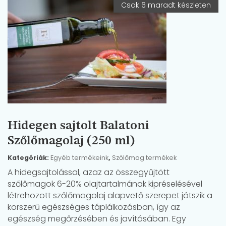
Csak 6 maradt készleten
Hidegen sajtolt Balatoni
Szőlőmagolaj (250 ml)
Kategóriák:
Egyéb termékeink
,
Szőlőmag termékek
A hidegsajtolással, azaz az összegyűjtött
szőlőmagok 6-20% olajtartalmának kipréselésével
létrehozott szőlőmagolaj alapvető szerepet játszik a
korszerű egészséges táplálkozásban, így az
egészség megőrzésében és javításában. Egy