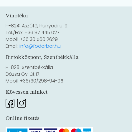
Vinotéka
H-8241 Aszófő, Hunyadi u. 9.
Tel./Fax: +36 87 445 027
Mobil: +36 30 560 2629
Email:
info@fodorbor.hu
Birtokközpont, Szentbékkálla
H-8281 Szentbékkálla
Dózsa Gy. út 17.
Mobil: +36/30/298-94-95
Kövessen minket
Online fizetés