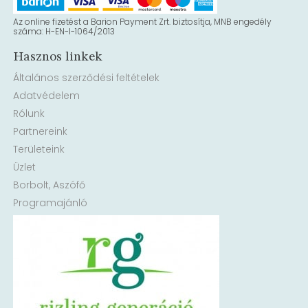
Az online fizetést a Barion Payment Zrt. biztosítja, MNB engedély
száma: H-EN-I-1064/2013
Hasznos linkek
Általános szerződési feltételek
Adatvédelem
Rólunk
Partnereink
Területeink
Üzlet
Borbolt, Aszófő
Programajánló