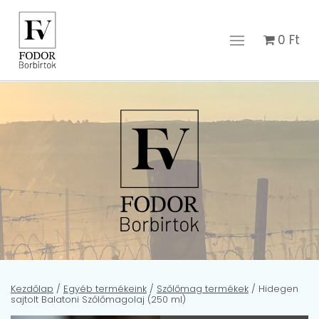
0
Ft
Kezdőlap
/
Egyéb termékeink
/
Szőlőmag termékek
/ Hidegen
sajtolt Balatoni Szőlőmagolaj (250 ml)