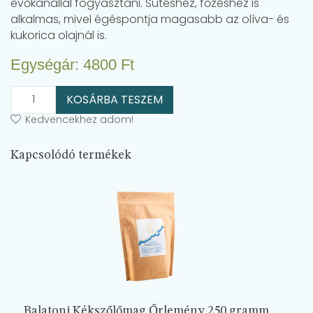
evőkanállal fogyasztani. Sütéshez, főzéshez is
alkalmas, mivel égéspontja magasabb az olíva- és
kukorica olajnál is.
Egységár:
4800
Ft
KOSÁRBA TESZEM
Kedvencekhez adom!
Kapcsolódó termékek
Balatoni Kékszőlőmag Őrlemény 250 gramm