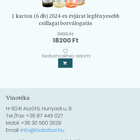
1 karton (6 db) 2024-es évjárat legfényesebb
csillagai borválogatás
19100
Ft
Original
Current
18200
Ft
price
price
was:
is:
Kedvencekhez adom!
19100 Ft.
18200 Ft.
Vinotéka
H-8241 Aszófő, Hunyadi u. 9.
Tel./Fax: +36 87 445 027
Mobil: +36 30 560 2629
Email:
info@fodorbor.hu