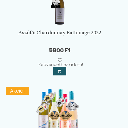
Aszófői Chardonnay Battonage 2022
5800
Ft
Kedvencekhez adom!
Akció!