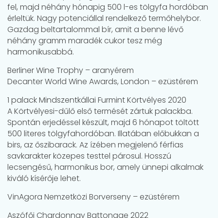
fel, majd néhány hónapig 500 l-es tölgyfa hordóban
érleltük. Nagy potenciállal rendelkező termőhelybor.
Gazdag beltartalommal bír, amit a benne lévő
néhány gramm maradék cukor tesz még
harmonikusabbá.
Berliner Wine Trophy – aranyérem
Decanter World Wine Awards, London – ezüstérem
1 palack Mindszentkállai Furmint Körtvélyes 2020
A Körtvélyesi-dűlő első termését zártuk palackba.
Spontán erjedéssel készült, majd 6 hónapot töltött
500 literes tölgyfahordóban. Illatában előbukkan a
birs, az őszibarack. Az ízében megjelenő férfias
savkarakter közepes testtel párosul. Hosszú
lecsengésű, harmonikus bor, amely ünnepi alkalmak
kiváló kísérője lehet.
VinAgora Nemzetközi Borverseny – ezüstérem
Aszófői Chardonnay Battonage 2022