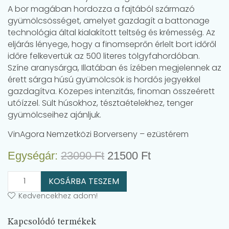
A bor magában hordozza a fajtából származó
gyümölcsösséget, amelyet gazdagít a battonage
technológia által kialakított teltség és krémesség. Az
eljárás lényege, hogy a finomseprőn érlelt bort időről
időre felkevertük az 500 literes tölgyfahordóban.
Színe aranysárga, Illatában és ízében megjelennek az
érett sárga húsú gyümölcsök is hordós jegyekkel
gazdagítva. Közepes intenzitás, finoman összeérett
utóízzel. Sült húsokhoz, tésztaételekhez, tenger
gyümölcseihez ajánljuk.
VinAgora Nemzetközi Borverseny – ezüstérem
Original
Current
Egységár:
23090
Ft
21500
Ft
price
price
KOSÁRBA TESZEM
was:
is:
Kedvencekhez adom!
23090 Ft.
21500 Ft.
Kapcsolódó termékek