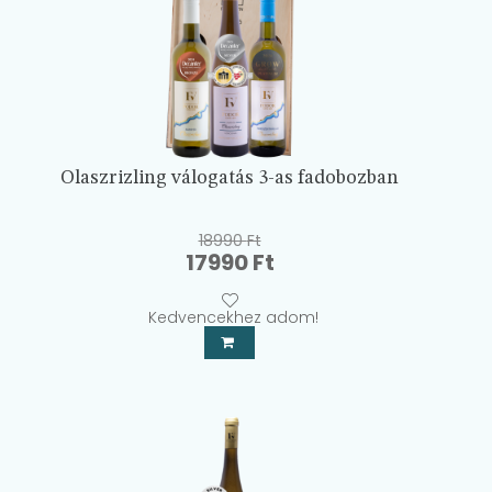
Olaszrizling válogatás 3-as fadobozban
18990
Ft
Original
Current
17990
Ft
price
price
was:
is:
Kedvencekhez adom!
18990 Ft.
17990 Ft.