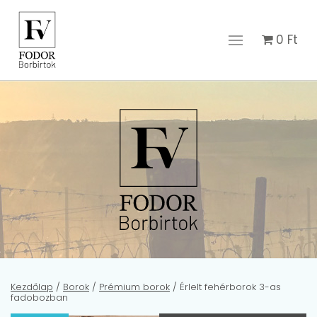
0
Ft
Kezdőlap
/
Borok
/
Prémium borok
/ Érlelt fehérborok 3-as
fadobozban