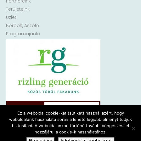
Partnereink
Területeink
Üzlet
Borbolt, Aszófő
Programajánló
Ez a weboldal cookie-kat (sütiket) használ azért, hogy
weboldalunk használata során a lehető legjobb élményt tudjuk
biztosítani. A weboldalunkon történő további böngészéssel
hozzájárul a cookie-k használatához.
Elfogadom
Adatvédelmi szabályzat