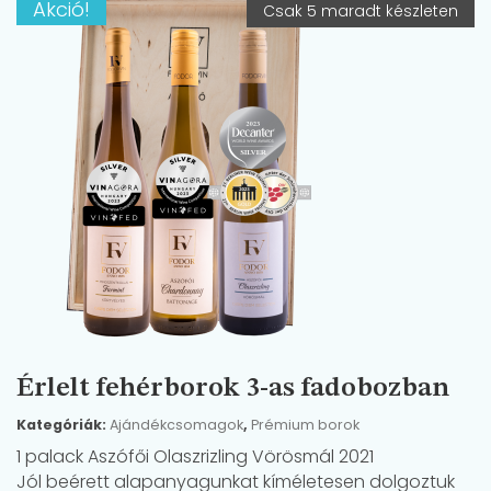
Akció!
Csak 5 maradt készleten
Érlelt fehérborok 3-as fadobozban
Kategóriák:
Ajándékcsomagok
,
Prémium borok
1 palack Aszófői Olaszrizling Vörösmál 2021
Jól beérett alapanyagunkat kíméletesen dolgoztuk