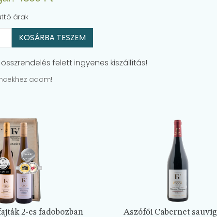
)
uttó árak
KOSÁRBA TESZEM
összrendelés felett ingyenes kiszállítás!
ncekhez adom!
ajták 2-es fadobozban
Aszófői Cabernet sauvi