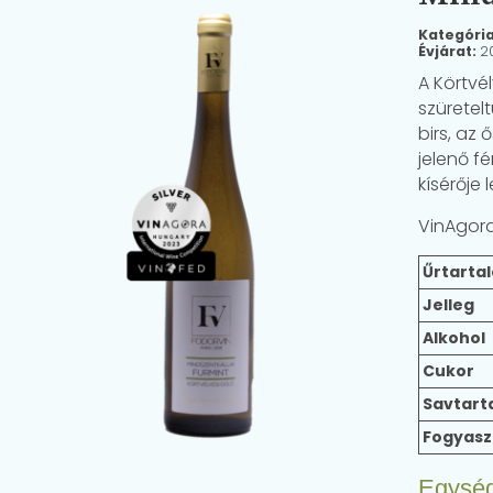
Kategóri
Évjárat:
2
A Körtvé
szüretel
birs, az
jelenő f
kísérője 
VinAgora
Űrtarta
Jelleg
Alkohol
Cukor
Savtart
Fogyasz
Egysé