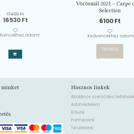
Vörösmál 2021 – Carpe 
Selection
17400
Ft
Original
Current
16530
Ft
6100
Ft
price
price
was:
is:
dvencekhez adom!
Kedvencekhez adom!
17400 Ft.
16530 Ft.
Tovább
olvasom
 minket
Hasznos linkek
Általános szerződési feltétele
Adatvédelem
Rólunk
zetés
Partnereink
Területeink