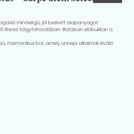
magasló minőségű, jól beérett alapanyagot
00 literes tölgyfahordóban. Illatában előbukkan a
ésű, harmonikus bor, amely ünnepi alkalmak kiváló