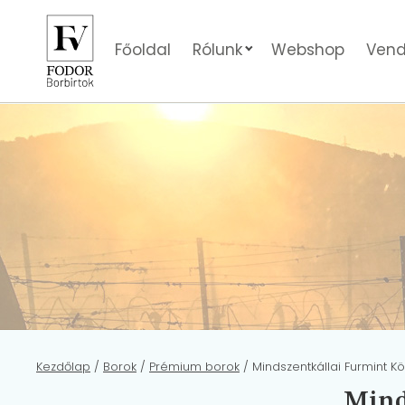
Főoldal
Rólunk
Webshop
Vend
Kezdőlap
/
Borok
/
Prémium borok
/ Mindszentkállai Furmint K
Mind