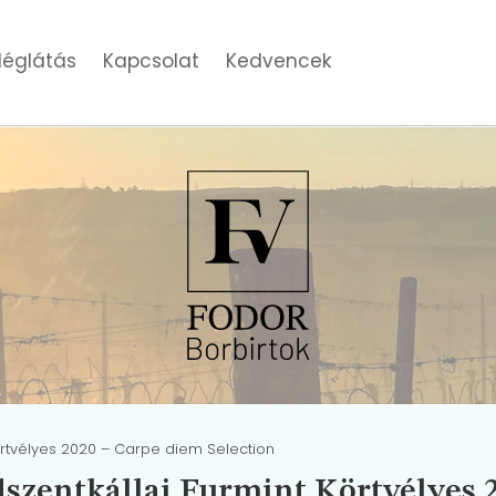
églátás
Kapcsolat
Kedvencek
örtvélyes 2020 – Carpe diem Selection
szentkállai Furmint Körtvélyes 2