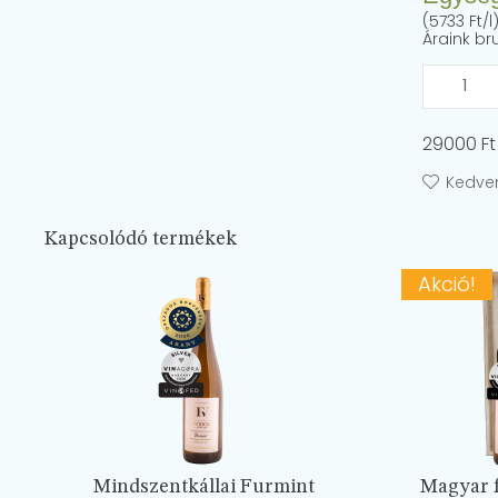
(5733 Ft/l
Áraink br
29000 Ft 
Kedve
Kapcsolódó termékek
Akció!
Mindszentkállai Furmint
Magyar f