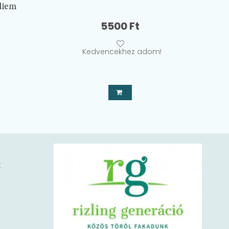
diem
5500
Ft
Kedvencekhez adom!
k