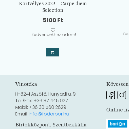
Körtvélyes 2023 – Carpe diem
Selection
5100
Ft
Ke
Kedvencekhez adom!
Vinotéka
Kövessen
H-8241 Aszófő, Hunyadi u. 9.
Tel./Fax: +36 87 445 027
Mobil: +36 30 560 2629
Online fi
Email:
info@fodorbor.hu
Birtokközpont, Szentbékkálla