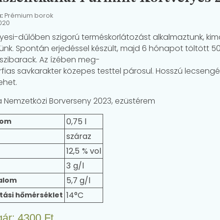
a:
Prémium borok
020
lyesi-dűlőben szigorú terméskorlátozást alkalmaztunk, ki
tünk. Spontán erjedéssel készült, majd 6 hónapot töltött 5
 őszibarack. Az ízében meg-
érfias savkarakter közepes testtel párosul. Hosszú lecseng
lehet.
 Nemzetközi Borverseny 2023, ezüstérem
0,75 l
lom
száraz
12,5
3
5,7 g/l
alom
14°C
tási hőmérséklet
gár:
4300
Ft