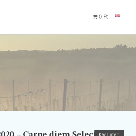
0 Ft
020 – Carpe diem Selection
Készleten