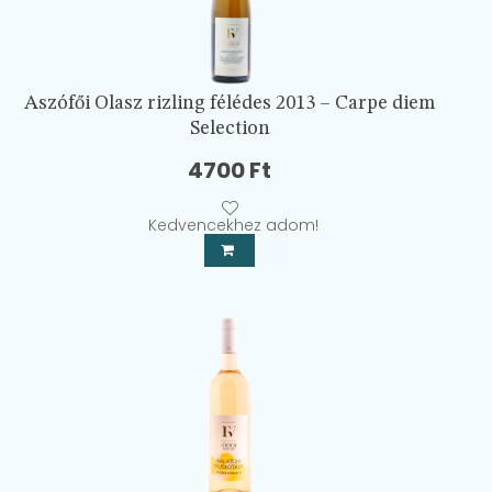
Aszófői Olasz rizling félédes 2013 – Carpe diem
Selection
4700
Ft
Kedvencekhez adom!