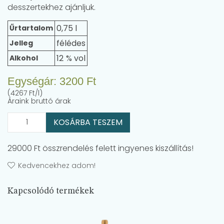
desszertekhez ajánljuk.
0,75 l
Űrtartalom
félédes
Jelleg
12
Alkohol
Egységár:
3200
Ft
(4267 Ft/l)
Áraink bruttó árak
KOSÁRBA TESZEM
29000 Ft összrendelés felett ingyenes kiszállítás!
Kedvencekhez adom!
Kapcsolódó termékek