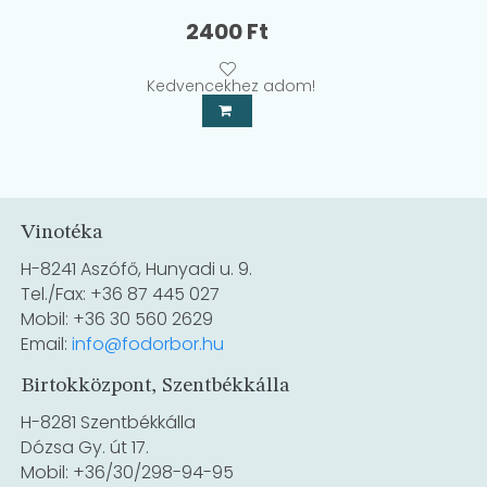
2400
Ft
Kedvencekhez adom!
Vinotéka
H-8241 Aszófő, Hunyadi u. 9.
Tel./Fax: +36 87 445 027
Mobil: +36 30 560 2629
Email:
info@fodorbor.hu
Birtokközpont, Szentbékkálla
H-8281 Szentbékkálla
Dózsa Gy. út 17.
Mobil: +36/30/298-94-95