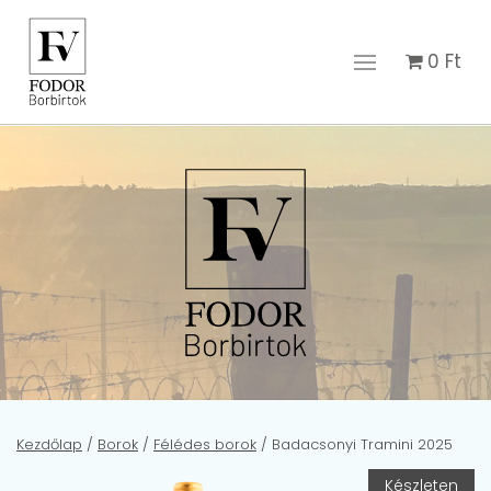
0
Ft
Kezdőlap
/
Borok
/
Félédes borok
/ Badacsonyi Tramini 2025
Készleten